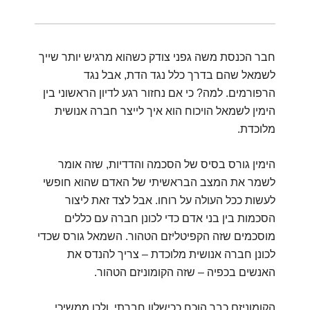
חבר הכנסת משה גפני צודק כשהוא מרגיש יותר שייך
לשמאל שהם בדרך כלל נגד הדת, אבל נגד
הרפורמים. למה? כי אם נחזור רגע לדיון הראשוני בין
הימין לשמאל הויכוח הוא איך לייצר חברה אנושית
מלוכדת.
הימין גורס בסיס של הסכמה והדדיות, שזה אומר
לשמר את המצב הבראשיתי של האדם שהוא חופשי
לעשות ככל העולה על רוחו. אבל לצד זאת ליצור
הסכמות בין בני אדם כדי לכונן חברה עם כללים
מוסכמים שזה הקפיטליזם הטהור. השמאל גורס שכדי
לכונן חברה אנושית מלוכדת – צריך להנדס את
האנשים בכפיה – שזה הקומוניזם הטהור.
הקומוניזם כבר הוכח ככישלון חברתי, ולכן ממשיכי