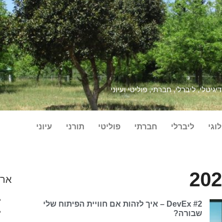
גיטלי, ליברלי, חברתי, פוליטי ועיוני
וגי
ליברלי
חברתי
פוליטי
תורני
עיוני
ארכ
DevEx #2 – איך לזהות אם חוויית הפיתוח שלי
שבורה?