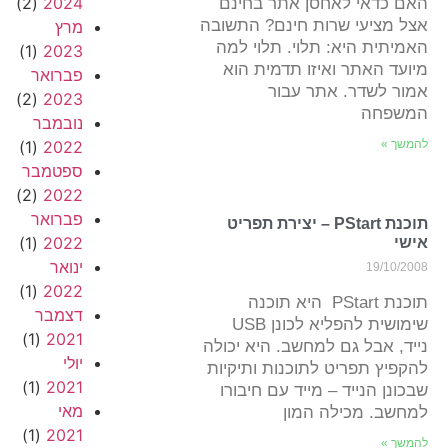
(2)
2024
האם כדאי לאחסן אתר בחינם
אצל מציעי שרות חינם? התשובה
מרץ
האמיתית היא: תלוי. תלוי למה
(1)
2023
מיועד האתר ואיזו תדמית הוא
פברואר
אמור לשדר. אתר עבור
(2)
2023
המשפחה
נובמבר
להמשך »
2022
(1)
ספטמבר
(2)
2022
פברואר
תוכנת PStart – יצירת תפריט
(1)
2022
אישי
ינואר
19/10/2008
(1)
2022
תוכנת PStart היא תוכנה
דצמבר
שימושית להפליא לכונן USB
(1)
2021
נייד, אבל גם למחשב. היא יכולה
יולי
להקפיץ תפריט לתוכנות ותיקיות
(1)
2021
שבכונן הנייד – מייד עם חיבורו
מאי
למחשב. מכילה המון
(1)
2021
להמשך »