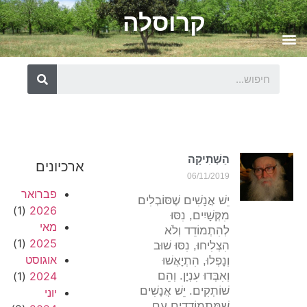
קרוסלה
הַשְּׁתִיקָה
ארכיונים
06/11/2019
פברואר
יֵשׁ אֲנָשִׁים שֶׁסּוֹבְלִים
(1)
2026
מִקְּשָׁיִים, נִסּוּ
מאי
לְהִתְמוֹדֵד וְלֹא
(1)
2025
הִצְלִיחוּ, נִסּוּ שׁוּב
אוגוסט
וְנָפְלוּ, הִתְיָאֲשׁוּ
וְאִבְּדוּ עִנְיָן. וְהֵם
2024
(1)
שׁוֹתְקִים. יֵשׁ אֲנָשִׁים
יוני
שֶׁמִּתְמוֹדְדִים עִם